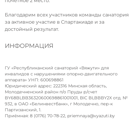
почетное 2 место.
Благодарим всех участников команды санатория
за активное участие в Спартакиаде и за
достойный результат.
ИНФОРМАЦИЯ
ГУ «Республиканский санаторий «Вяжути» для
инвалидов с нарушениями опорно-двигательного
аппарата» УНП: 600698861
Юридический адрес: 222316 Минская область,
Молодечненский район п/о Пруды р/счет
BY68BLBB36320600698861001001, BIC BLBBBY2X отд. №
932, в ОАО «Белинвестбанк», г Молодечно, пер-к
Партизанский, 1.
Приёмная: 8 (0176) 70-78-22,
priemnaya@vyazuti.by