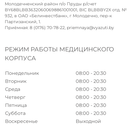
Молодечненский район п/о Пруды р/счет
BY68BLBB36320600698861001001, BIC BLBBBY2X отд. №
932, в ОАО «Белинвестбанк», г Молодечно, пер-к
Партизанский, 1.
Приёмная: 8 (0176) 70-78-22,
priemnaya@vyazuti.by
РЕЖИМ РАБОТЫ МЕДИЦИНСКОГО
КОРПУСА
Понедельник
08:00 - 20:30
Вторник
08:00 - 20:30
Среда
08:00 - 20:30
Четверг
08:00 - 20:30
Пятница
08:00 - 20:30
Суббота
08:00 - 20:30
Воскресенье
Выходной