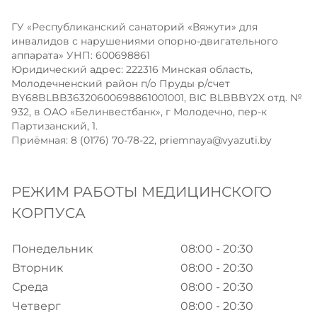
ГУ «Республиканский санаторий «Вяжути» для
инвалидов с нарушениями опорно-двигательного
аппарата» УНП: 600698861
Юридический адрес: 222316 Минская область,
Молодечненский район п/о Пруды р/счет
BY68BLBB36320600698861001001, BIC BLBBBY2X отд. №
932, в ОАО «Белинвестбанк», г Молодечно, пер-к
Партизанский, 1.
Приёмная: 8 (0176) 70-78-22,
priemnaya@vyazuti.by
РЕЖИМ РАБОТЫ МЕДИЦИНСКОГО
КОРПУСА
Понедельник
08:00 - 20:30
Вторник
08:00 - 20:30
Среда
08:00 - 20:30
Четверг
08:00 - 20:30